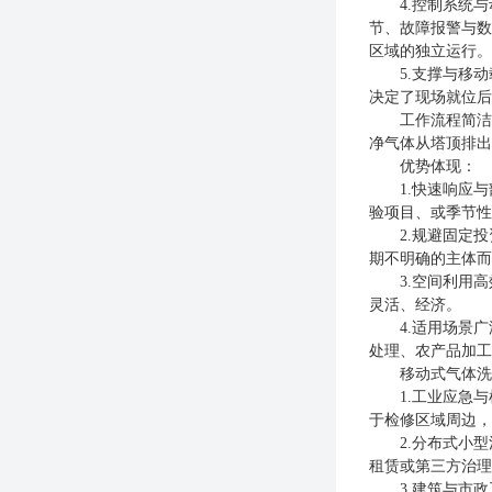
4.控制系统与动
节、故障报警与数
区域的独立运行。
5.支撑与移动
决定了现场就位后
工作流程简洁明
净气体从塔顶排出
优势体现：
1.快速响应与部
验项目、或季节性
2.规避固定投
期不明确的主体而
3.空间利用高
灵活、经济。
4.适用场景广泛
处理、农产品加工
移动式气体洗涤
1.工业应急与
于检修区域周边，
2.分布式小型
租赁或第三方治理
3.建筑与市政