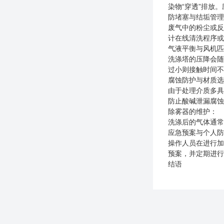
染物“穿透”排放
防堵塞与结垢管
废气中的粉尘或反
计在线清洗程序
气液平衡与风机
洗涤塔的压降会随
过小则接触时间
腐蚀防护与材质
由于处理介质多具
防止酸碱泄漏腐
除雾器的维护：
洗涤后的气体通常
应急预案与个人
操作人员在进行加
预案，并定期进
结语