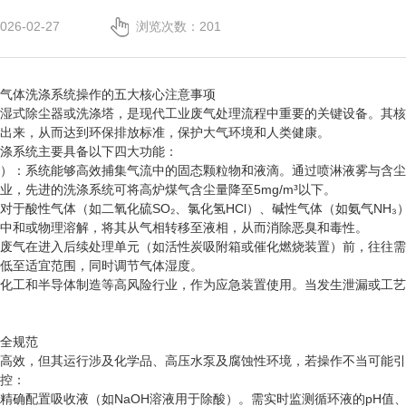
6-02-27
浏览次数：201
气体洗涤系统操作的五大核心注意事项
湿式除尘器或洗涤塔，是现代工业废气处理流程中重要的关键设备。其核
离出来，从而达到环保排放标准，保护大气环境和人类健康。
洗涤系统主要具备以下四大功能：
）：系统能够高效捕集气流中的固态颗粒物和液滴。通过喷淋液雾与含尘气
业，先进的洗涤系统可将高炉煤气含尘量降至5mg/m³以下。
对于酸性气体（如二氧化硫SO₂、氯化氢HCl）、碱性气体（如氨气NH
学中和或物理溶解，将其从气相转移至液相，从而消除恶臭和毒性。
废气在进入后续处理单元（如活性炭吸附箱或催化燃烧装置）前，往往需
降低至适宜范围，同时调节气体湿度。
在化工和半导体制造等高风险行业，作为应急装置使用。当发生泄漏或工
安全规范
然高效，但其运行涉及化学品、高压水泵及腐蚀性环境，若操作不当可能
监控：
精确配置吸收液（如NaOH溶液用于除酸）。需实时监测循环液的pH值