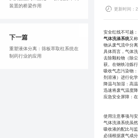
装置的桥梁作用
更新时间：202
安全红线不可越：
下一篇
气体洗涤系统
又称
物从废气流中分
重塑液体分离：筛板萃取柱系统在
具体而言，气体
制药行业的应用
去除颗粒物（除尘
获。在钢铁冶炼行
吸收气态污染物：
剂溶液）进行化
降温与加湿：高温
迅速将废气温度
应急安全屏障：
使用注意事项与
气体洗涤系统虽
吸收液的配比与
必须根据废气成分