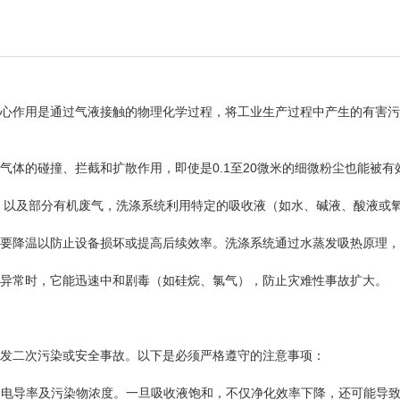
心作用是通过气液接触的物理化学过程，将工业生产过程中产生的有害污
体的碰撞、拦截和扩散作用，即使是0.1至20微米的细微粉尘也能被有
₃）以及部分有机废气，洗涤系统利用特定的吸收液（如水、碱液、酸液或
要降温以防止设备损坏或提高后续效率。洗涤系统通过水蒸发吸热原理，
艺异常时，它能迅速中和剧毒（如硅烷、氯气），防止灾难性事故扩大。
引发二次污染或安全事故。以下是必须严格遵守的注意事项：
、电导率及污染物浓度。一旦吸收液饱和，不仅净化效率下降，还可能导