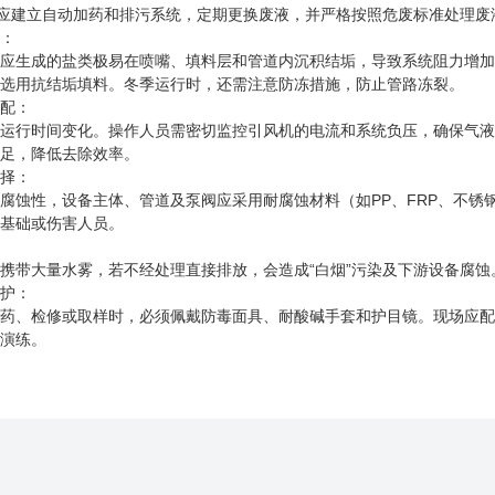
。应建立自动加药和排污系统，定期更换废液，并严格按照危废标准处理
理：
应生成的盐类极易在喷嘴、填料层和管道内沉积结垢，导致系统阻力增加
或选用抗结垢填料。冬季运行时，还需注意防冻措施，防止管路冻裂。
匹配：
运行时间变化。操作人员需密切监控引风机的电流和系统负压，确保气液
不足，降低去除效率。
选择：
腐蚀性，设备主体、管道及泵阀应采用耐腐蚀材料（如PP、FRP、不锈
蚀基础或伤害人员。
携带大量水雾，若不经处理直接排放，会造成“白烟”污染及下游设备腐
防护：
药、检修或取样时，必须佩戴防毒面具、耐酸碱手套和护目镜。现场应配
行演练。