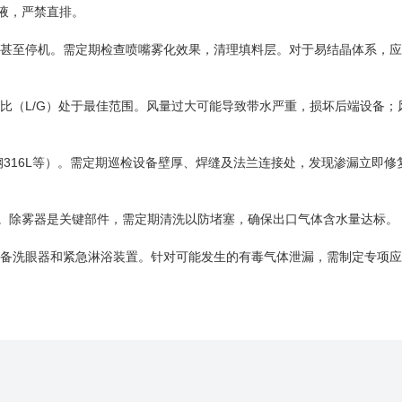
废液，严禁直排。
甚至停机。需定期检查喷嘴雾化效果，清理填料层。对于易结晶体系，应
比（L/G）处于最佳范围。风量过大可能导致带水严重，损坏后端设备；
钢316L等）。需定期巡检设备壁厚、焊缝及法兰连接处，发现渗漏立即修
蚀。除雾器是关键部件，需定期清洗以防堵塞，确保出口气体含水量达标
备洗眼器和紧急淋浴装置。针对可能发生的有毒气体泄漏，需制定专项应